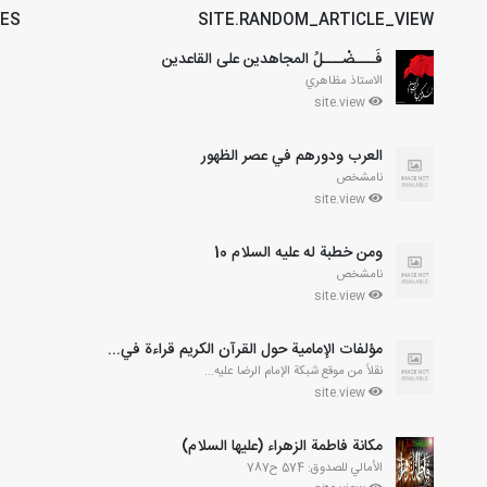
LES
SITE.RANDOM_ARTICLE_VIEW
فَـــضْـــلُ المجاهدين على القاعدين
الاستاذ مظاهري
site.view
العرب ودورهم في عصر الظهور
نامشخص
site.view
ومن خطبة له عليه السلام 10
نامشخص
site.view
مؤلفات الإمامية حول القرآن الكريم قراءة في...
نقلاً من موقع شبكة الإمام الرضا عليه...
site.view
مكانة فاطمة الزهراء (عليها السلام)
الأمالي للصدوق: 574 ح787