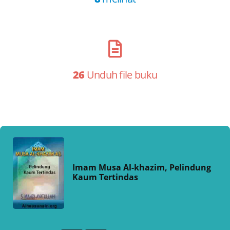
26
Unduh file buku
Imam Musa Al-khazim, Pelindung
Kaum Tertindas