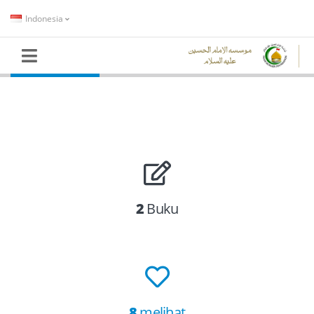
Indonesia
HALAMAN UTAMA
PERPUSTAKAAN
RASULULLAH & AHLULBAIT
Imam Kazhim as
2
Buku
8
melihat