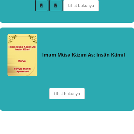
Lihat bukunya
Imam Mûsa Kâzim As; Insân Kâmil
Lihat bukunya