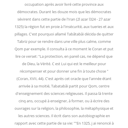
occupation après avoir livré cette province aux
démocrates. Durant les douze mois que les démocrates
sévirent dans cette partie de l'Iran (2l azar l324 - 27 azar
1325) la région fut en proie à l'insécurité, aux tueries et aux
pillages. C'est pourquoi allamé Tabâtabâi décida de quitter
Tabriz pour se rendre dans une ville plus calme, comme
Qom par exemple. Il consulta à ce moment le Coran et put
lire ce verset: "La protection, en pareil cas, ne dépend que
de Dieu, la Vérité. C est Lui qui est le meilleur pour
récompenser et pour donner une fin à toute chose "
(Coran, XVII, 44). C'est après cet oracle que l'année étant
arrivée à sa moitié, Tabatabâi partit pour Qom, centre
d'enseignement des sciences religieuses. Il passa là trente
cinq ans, occupé à enseigner, à former, ou à écrire des
ouvrages sur la religion, la philosophie, la métaphysique et
les autres sciences. Il écrit dans son autobiographie en
rapport avec cette partie de sa vie: ""En 1325, j ai renoncé à