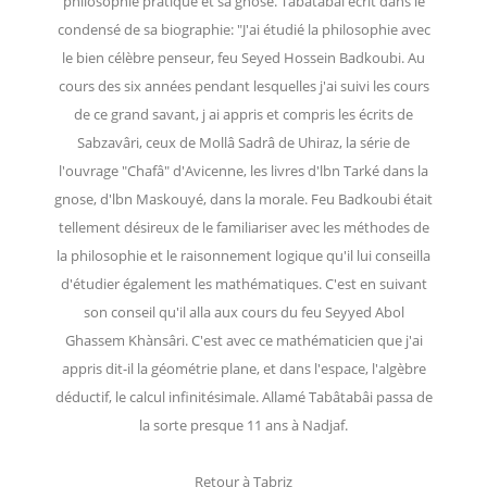
philosophie pratique et sa gnose. Tabâtabâi écrit dans le
condensé de sa biographie: "J'ai étudié la philosophie avec
le bien célèbre penseur, feu Seyed Hossein Badkoubi. Au
cours des six années pendant lesquelles j'ai suivi les cours
de ce grand savant, j ai appris et compris les écrits de
Sabzavâri, ceux de Mollâ Sadrâ de Uhiraz, la série de
l'ouvrage "Chafâ" d'Avicenne, les livres d'lbn Tarké dans la
gnose, d'lbn Maskouyé, dans la morale. Feu Badkoubi était
tellement désireux de le familiariser avec les méthodes de
la philosophie et le raisonnement logique qu'il lui conseilla
d'étudier également les mathématiques. C'est en suivant
son conseil qu'il alla aux cours du feu Seyyed Abol
Ghassem Khànsâri. C'est avec ce mathématicien que j'ai
appris dit-il la géométrie plane, et dans l'espace, l'algèbre
déductif, le calcul infinitésimale. Allamé Tabâtabâi passa de
la sorte presque 11 ans à Nadjaf.
Retour à Tabriz