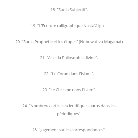
18- "Sur la Subjectif".
19- "L'Ecriture calligraphique Nasta'âligh ".
20- "Sur la Prophétie et les étapes" (Nobowat-va-Magamat)
21- "Ali et la Philosophie divine".
22- "Le Coran dans l'islam ".
23- "Le Chi'isme dans l'islam".
24- "Nombreux articles scientifiques parus dans les
périodiques".
25- "Jugement sur les correspondances".