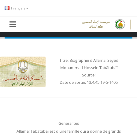
Français
PAGE ACCUEIL
DES ARTICLES
HISTOIRE
biographie-dallamà-seyed-mohammad-hossein-
tabâtabâï
Titre: Biographie d'Allamà; Seyed
Mohammad Hossein Tabâtabâï
Source:
Date de sortie: 13:4:45 19-5-1405
Généralités
Allamà; Tabatabai est d'une famille qui a donné de grands