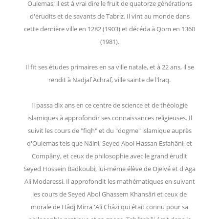
Oulemas; il est à vrai dire le fruit de quatorze générations
d'érudits et de savants de Tabriz. Il vint au monde dans
cette dernière ville en 1282 (1903) et décéda à Qom en 1360
(1981).
Il fit ses études primaires en sa ville natale, et à 22 ans, il se
rendit à Nadjaf Achraf, ville sainte de l'lraq.
Il passa dix ans en ce centre de science et de théologie
islamiques à approfondir ses connaissances religieuses. Il
suivit les cours de "fiqh" et du "dogme" islamique auprès
d'Oulemas tels que Nâini, Seyed Abol Hassan Esfahâni, et
Compâny, et ceux de philosophie avec le grand érudit
Seyed Hossein Badkoubi, lui-méme élève de Ojelvé et d'Aga
Ali Modaressi. Il approfondit les mathématiques en suivant
les cours de Seyed Abol Ghassem Khansâri et ceux de
morale de Hâdj Mirra 'Ali Châzi qui était connu pour sa