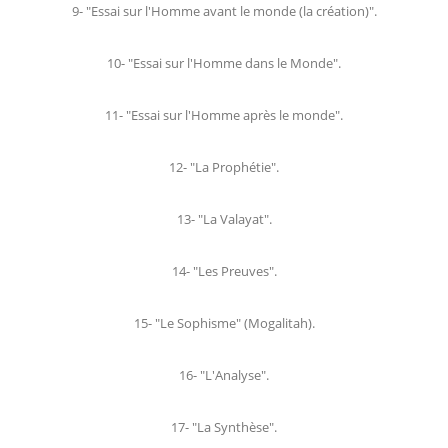
9- "Essai sur l'Homme avant le monde (la création)".
10- "Essai sur l'Homme dans le Monde".
11- "Essai sur l'Homme après le monde".
12- "La Prophétie".
13- "La Valayat".
14- "Les Preuves".
15- "Le Sophisme" (Mogalitah).
16- "L'Analyse".
17- "La Synthèse".